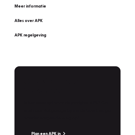
Meer informatie
Alles over APK
APK regelgeving
APK Keuring bij
Vakgarage!
Is het weer tijd voor de jaarlijkse APK? Ga
snel naar Vakgarage bij u in de buurt, en ga
zonder zorgen de weg op!
Plan een APK in