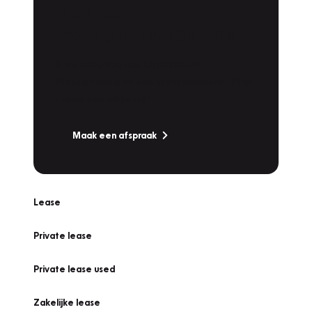
Plan een
Werkplaatsafspraak
Is uw auto toe aan Onderhoud,
Bandenwissel of een Vakantiecheck? Plan
online een afspraak!
Maak een afspraak
Lease
Private lease
Private lease used
Zakelijke lease