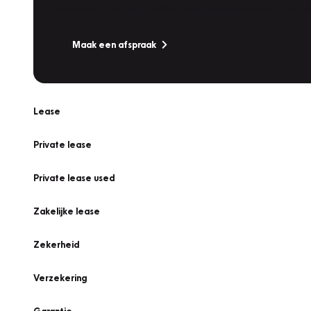
Is uw auto toe aan Onderhoud, Bandenwissel of een Va
Maak een afspraak
Lease
Private lease
Private lease used
Zakelijke lease
Zekerheid
Verzekering