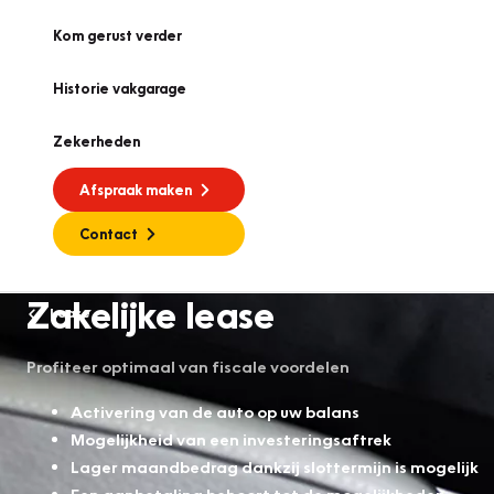
Kom gerust verder
Historie vakgarage
Zekerheden
Afspraak maken
Contact
Zakelijke lease
Lease
Profiteer optimaal van fiscale voordelen
Activering van de auto op uw balans
Mogelijkheid van een investeringsaftrek
Lager maandbedrag dankzij slottermijn is mogelijk
Een aanbetaling behoort tot de mogelijkheden