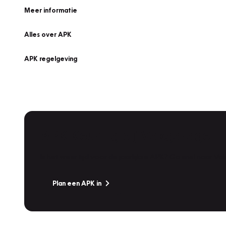
Meer informatie
Alles over APK
APK regelgeving
APK Keuring bij Vakgarage!
Is het weer tijd voor de jaarlijkse APK? Ga snel naar V
Plan een APK in