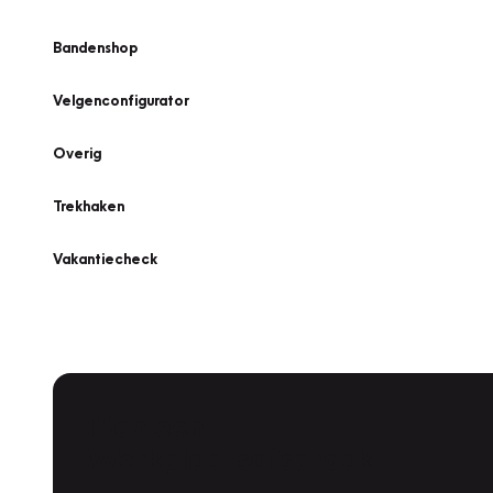
Bandenshop
Velgenconfigurator
Overig
Trekhaken
Vakantiecheck
Plan een
Werkplaatsafspraak