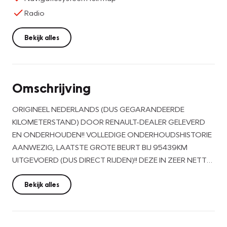
Radio
Bekijk alles
Omschrijving
ORIGINEEL NEDERLANDS (DUS GEGARANDEERDE
KILOMETERSTAND) DOOR RENAULT-DEALER GELEVERD
EN ONDERHOUDEN!! VOLLEDIGE ONDERHOUDSHISTORIE
AANWEZIG, LAATSTE GROTE BEURT BIJ 95439KM
UITGEVOERD (DUS DIRECT RIJDEN)!! DEZE IN ZEER NETTE
STAAT VERKERENDE EN COMPLEET UITGEVOERDE
RENAULT CLIO ESTATE 0.9 TCe INTENS WORDT
Bekijk alles
AFGELEVERD INCLUSIEF NIEUWE REMSCHIJVEN/BLOKKEN
EN A.P.K. TOT 10-06-2027 ZONDER "VERPLICHTE"
AFLEVERKOSTEN EN/OF PAKKETTEN!