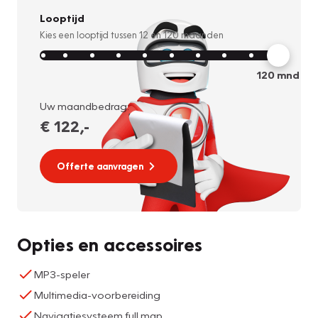
Looptijd
Kies een looptijd tussen
12
en
120
maanden
120
mnd
Uw maandbedrag:
€ 122
,-
Offerte aanvragen
Opties en accessoires
MP3-speler
Multimedia-voorbereiding
Navigatiesysteem full map