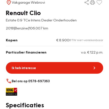
Vakgarage Webrovi
Renault Clio
Estate 0.9 TCe Intens Dealer Onderhouden
2018
|
Benzine
|
106.007 km
Kopen
€ 8.900
BTW niet verrekenbaar
Particulier financieren
v.a. € 122 p.m.
Ik heb interesse
Bel ons op 0578-697363
Specificaties