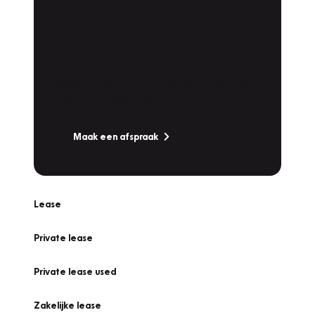
Plan een
Werkplaatsafspraak
Is uw auto toe aan Onderhoud,
Bandenwissel of een Vakantiecheck? Plan
online een afspraak!
Maak een afspraak
Lease
Private lease
Private lease used
Zakelijke lease