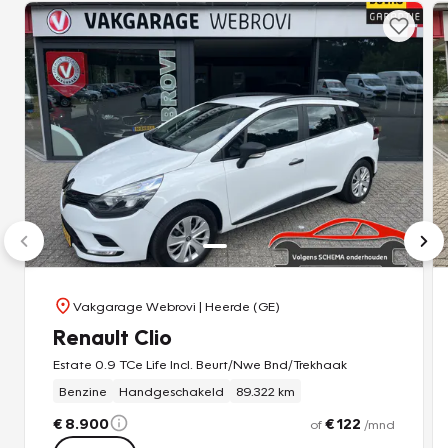
Vakgarage Webrovi
| Heerde (GE)
Renault Clio
Estate 0.9 TCe Life Incl. Beurt/Nwe Bnd/Trekhaak
Benzine
Handgeschakeld
89.322 km
€ 8.900
€ 122
of
/mnd