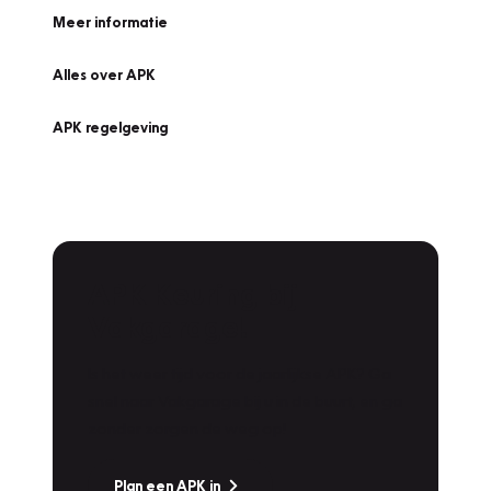
Meer informatie
Alles over APK
APK regelgeving
APK Keuring bij
Vakgarage!
Is het weer tijd voor de jaarlijkse APK? Ga
snel naar Vakgarage bij u in de buurt, en ga
zonder zorgen de weg op!
Plan een APK in