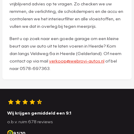
vrijblijvend advies op te vragen. Zo checken we uw
remmen, de verlichting, de schokdempers en de accu en
controleren we het interieurfilter en alle vloeistoffen, en
vullen we dat in overleg bij tegen meerprijs.
Bent u op zoek naar een goede garage om een kleine
beurt aan uw auto uit te laten voeren in Heerde? Kom
dan langs Veldweg 6a in Heerde (Gelderland). Of neem
contact op via mail
verkoop@webrovi-autos.nl
of bel
naar 0578-697363.
Wij krijgen gemiddeld een 9.1
o.b.v. ruim 678 reviews
9.1/10