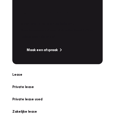
Plan een
Werkplaatsafspraak
Is uw auto toe aan Onderhoud,
Bandenwissel of een Vakantiecheck? Plan
online een afspraak!
Maak een afspraak
Lease
Private lease
Private lease used
Zakelijke lease