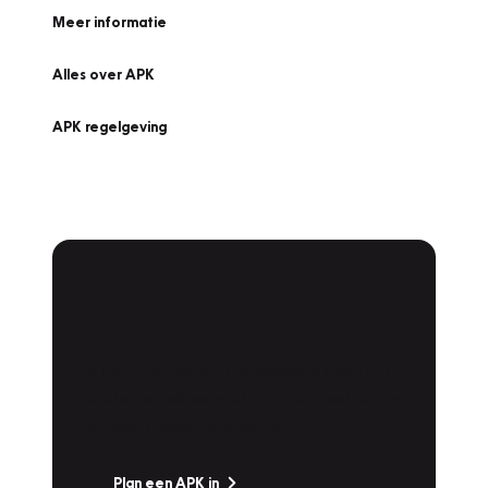
Meer informatie
Alles over APK
APK regelgeving
APK Keuring bij
Vakgarage!
Is het weer tijd voor de jaarlijkse APK? Ga
snel naar Vakgarage bij u in de buurt, en ga
zonder zorgen de weg op!
Plan een APK in