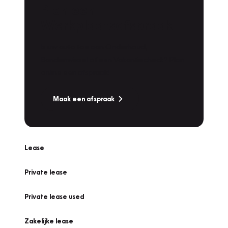
Plan een
Werkplaatsafspraak
Is uw auto toe aan Onderhoud,
Bandenwissel of een Vakantiecheck? Plan
online een afspraak!
Maak een afspraak
Lease
Private lease
Private lease used
Zakelijke lease