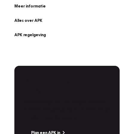
Meer informatie
Alles over APK
APK regelgeving
APK Keuring bij
Vakgarage!
Is het weer tijd voor de jaarlijkse APK? Ga
snel naar Vakgarage bij u in de buurt, en ga
zonder zorgen de weg op!
Plan een APK in