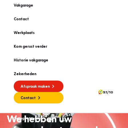
Vakgarage
Contact
Werkplaats
Kom gerust verder
Historie vakgarage
Zekerheden
Afspraak maken
9.1/10
Contact
We hebben uw
Garageafspraak