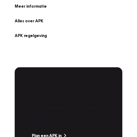
Meer informatie
Alles over APK
APK regelgeving
APK Keuring bij
Vakgarage!
Is het weer tijd voor de jaarlijkse APK? Ga
snel naar Vakgarage bij u in de buurt, en ga
zonder zorgen de weg op!
Plan een APK in