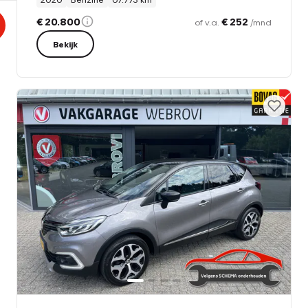
€ 20.800
€ 252
of v.a.
/mnd
Bekijk