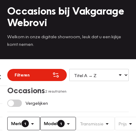
Occasions bij Vakgarage
Webrovi
Welkom in onze digitale showroom, leuk dat u een kijkje
komt nemen.
Filteren
Occasions
2 resultaten
Vergelijken
Merk
Model
Transmissie
Prijs
1
1