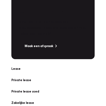
Plan een
Werkplaatsafspraak
Is uw auto toe aan Onderhoud,
Bandenwissel of een Vakantiecheck? Plan
online een afspraak!
Maak een afspraak
Lease
Private lease
Private lease used
Zakelijke lease