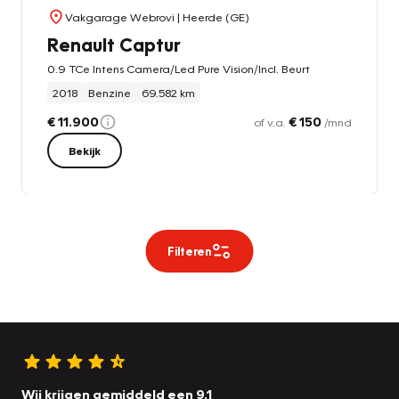
Vakgarage Webrovi
| Heerde (GE)
Renault Captur
0.9 TCe Intens Camera/Led Pure Vision/Incl. Beurt
2018
Benzine
69.582 km
€ 11.900
€ 150
of v.a.
/mnd
Bekijk
Filteren
Wij krijgen gemiddeld een 9.1